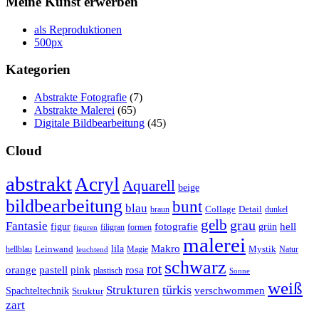
Meine Kunst erwerben
als Reproduktionen
500px
Kategorien
Abstrakte Fotografie
(7)
Abstrakte Malerei
(65)
Digitale Bildbearbeitung
(45)
Cloud
abstrakt
Acryl
Aquarell
beige
bildbearbeitung
bunt
blau
Collage
Detail
braun
dunkel
gelb
grau
Fantasie
fotografie
hell
figur
grün
filigran
formen
figuren
malerei
Makro
lila
Leinwand
Mystik
hellblau
Magie
Natur
leuchtend
schwarz
rot
orange
pastell
pink
rosa
plastisch
Sonne
weiß
türkis
Strukturen
verschwommen
Spachteltechnik
Struktur
zart