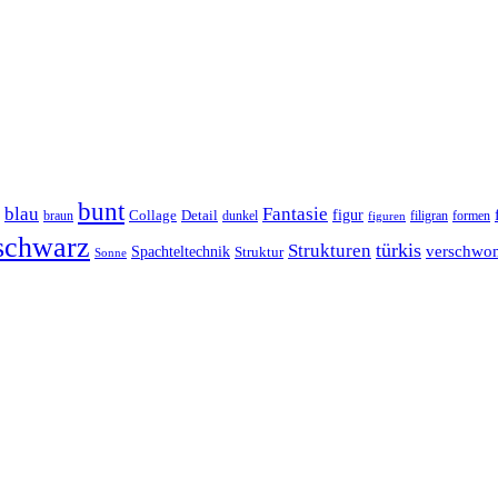
bunt
blau
Fantasie
figur
Collage
Detail
braun
dunkel
filigran
formen
figuren
schwarz
türkis
Strukturen
verschw
Spachteltechnik
Struktur
Sonne