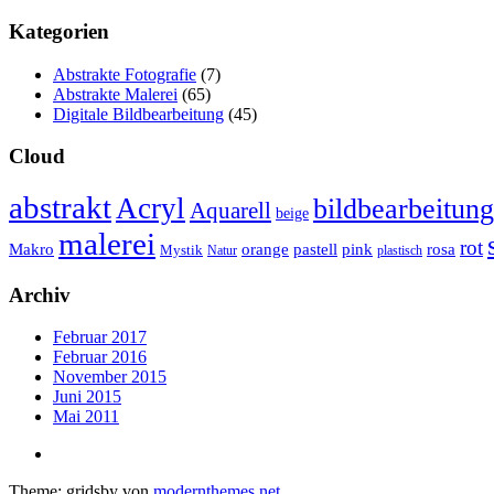
Kategorien
Abstrakte Fotografie
(7)
Abstrakte Malerei
(65)
Digitale Bildbearbeitung
(45)
Cloud
abstrakt
Acryl
bildbearbeitung
Aquarell
beige
malerei
rot
Makro
orange
pastell
pink
rosa
Mystik
Natur
plastisch
Archiv
Februar 2017
Februar 2016
November 2015
Juni 2015
Mai 2011
Theme: gridsby von
modernthemes.net