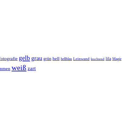
gelb
grau
fotografie
hell
grün
lila
Leinwand
hellblau
Magie
leuchtend
weiß
zart
ommen