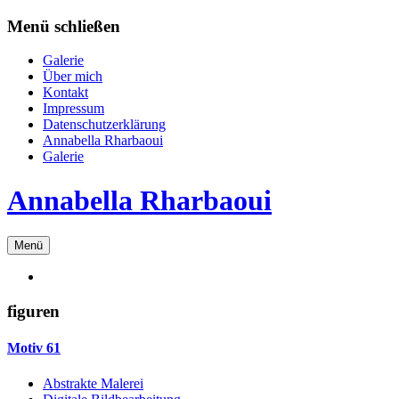
Zum
Menü schließen
Inhalt
springen
Galerie
Über mich
Kontakt
Impressum
Datenschutzerklärung
Annabella Rharbaoui
Galerie
Annabella Rharbaoui
Menü
figuren
Motiv 61
Abstrakte Malerei