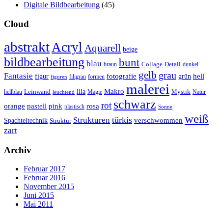
Digitale Bildbearbeitung
(45)
Cloud
abstrakt
Acryl
Aquarell
beige
bildbearbeitung
bunt
blau
Collage
Detail
braun
dunkel
gelb
grau
Fantasie
fotografie
hell
figur
grün
filigran
formen
figuren
malerei
Makro
lila
Leinwand
Mystik
hellblau
Magie
Natur
leuchtend
schwarz
rot
orange
pastell
pink
rosa
plastisch
Sonne
weiß
türkis
Strukturen
verschwommen
Spachteltechnik
Struktur
zart
Archiv
Februar 2017
Februar 2016
November 2015
Juni 2015
Mai 2011