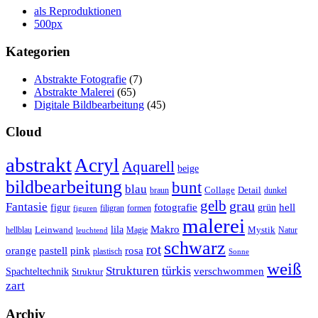
als Reproduktionen
500px
Kategorien
Abstrakte Fotografie
(7)
Abstrakte Malerei
(65)
Digitale Bildbearbeitung
(45)
Cloud
abstrakt
Acryl
Aquarell
beige
bildbearbeitung
bunt
blau
Collage
Detail
braun
dunkel
gelb
grau
Fantasie
fotografie
hell
figur
grün
filigran
formen
figuren
malerei
Makro
lila
Leinwand
Mystik
hellblau
Magie
Natur
leuchtend
schwarz
rot
orange
pastell
pink
rosa
plastisch
Sonne
weiß
türkis
Strukturen
verschwommen
Spachteltechnik
Struktur
zart
Archiv