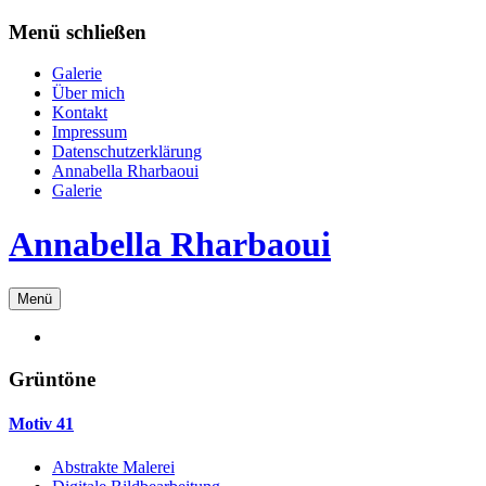
Zum
Menü schließen
Inhalt
springen
Galerie
Über mich
Kontakt
Impressum
Datenschutzerklärung
Annabella Rharbaoui
Galerie
Annabella Rharbaoui
Menü
Grüntöne
Motiv 41
Abstrakte Malerei