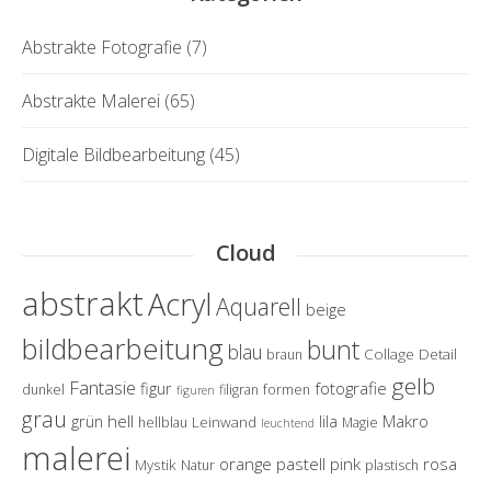
Abstrakte Fotografie
(7)
Abstrakte Malerei
(65)
Digitale Bildbearbeitung
(45)
Cloud
abstrakt
Acryl
Aquarell
beige
bildbearbeitung
bunt
blau
Collage
Detail
braun
gelb
Fantasie
fotografie
figur
dunkel
filigran
formen
figuren
grau
hell
Makro
grün
lila
Leinwand
hellblau
Magie
leuchtend
malerei
orange
pastell
pink
rosa
Mystik
Natur
plastisch