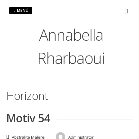
Zum
Inhalt
MENÜ
springen
Annabella
Rharbaoui
Horizont
Motiv 54
Abstrakte Malerei
Administrator