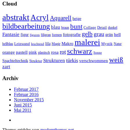
Cloud
abstrakt
Acryl
Aquarell
beige
bildbearbeitung
bunt
blau
Collage
Detail
braun
dunkel
gelb
grau
Fantasie
fotografie
hell
figur
grün
filigran
formen
figuren
malerei
Makro
lila
Leinwand
Mystik
hellblau
Magie
Natur
leuchtend
schwarz
rot
orange
pastell
pink
rosa
plastisch
Sonne
weiß
türkis
Strukturen
verschwommen
Spachteltechnik
Struktur
zart
Archiv
Februar 2017
Februar 2016
November 2015
Juni 2015
Mai 2011
Theme: gridsby von
modernthemes.net