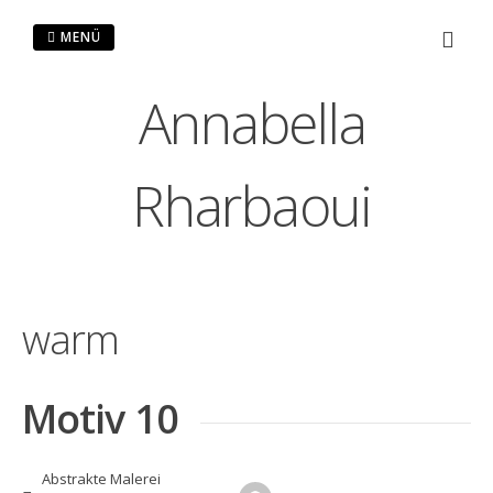
Zum
Inhalt
MENÜ
springen
Annabella
Rharbaoui
warm
Motiv 10
Abstrakte Malerei