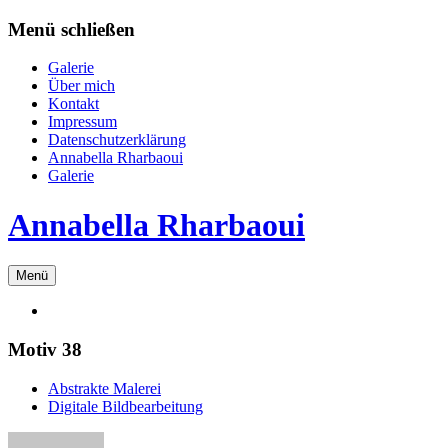
Zum
Menü schließen
Inhalt
springen
Galerie
Über mich
Kontakt
Impressum
Datenschutzerklärung
Annabella Rharbaoui
Galerie
Annabella Rharbaoui
Menü
Motiv 38
Abstrakte Malerei
Digitale Bildbearbeitung