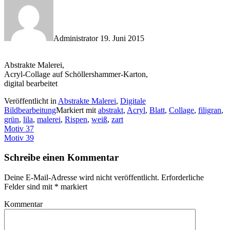
Administrator
19. Juni 2015
Abstrakte Malerei,
Acryl-Collage auf Schöllershammer-Karton,
digital bearbeitet
Veröffentlicht in
Abstrakte Malerei
,
Digitale
Bildbearbeitung
Markiert mit
abstrakt
,
Acryl
,
Blatt
,
Collage
,
filigran
,
grün
,
lila
,
malerei
,
Rispen
,
weiß
,
zart
Artikel-
Motiv 37
Motiv 39
Navigation
Schreibe einen Kommentar
Deine E-Mail-Adresse wird nicht veröffentlicht.
Erforderliche
Felder sind mit
*
markiert
Kommentar