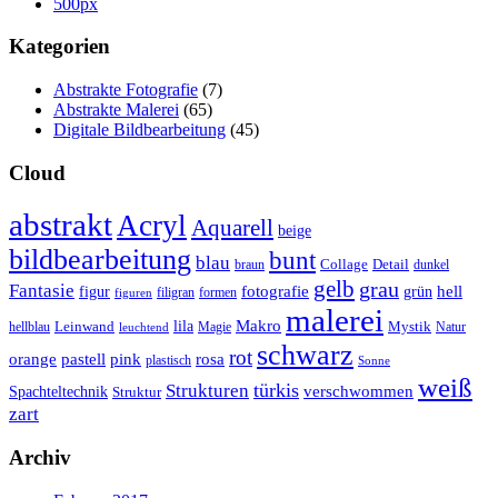
500px
Kategorien
Abstrakte Fotografie
(7)
Abstrakte Malerei
(65)
Digitale Bildbearbeitung
(45)
Cloud
abstrakt
Acryl
Aquarell
beige
bildbearbeitung
bunt
blau
Collage
Detail
braun
dunkel
gelb
grau
Fantasie
fotografie
hell
figur
grün
filigran
formen
figuren
malerei
Makro
lila
Leinwand
Mystik
hellblau
Magie
Natur
leuchtend
schwarz
rot
orange
pastell
pink
rosa
plastisch
Sonne
weiß
türkis
Strukturen
verschwommen
Spachteltechnik
Struktur
zart
Archiv