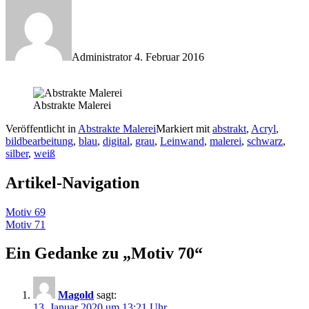
Administrator
4. Februar 2016
Abstrakte Malerei
Veröffentlicht in
Abstrakte Malerei
Markiert mit
abstrakt
,
Acryl
,
bildbearbeitung
,
blau
,
digital
,
grau
,
Leinwand
,
malerei
,
schwarz
,
silber
,
weiß
Artikel-Navigation
Motiv 69
Motiv 71
Ein Gedanke zu „
Motiv 70
“
Magold
sagt:
13. Januar 2020 um 13:21 Uhr